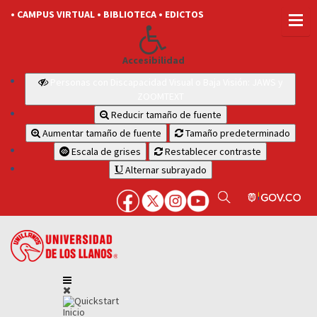
• CAMPUS VIRTUAL
• BIBLIOTECA
• EDICTOS
Accesibilidad
Personas con Discapacidad Visual o Baja Visión: JAWS y
ZOOMTEXT
Reducir tamaño de fuente
Aumentar tamaño de fuente
Tamaño predeterminado
Escala de grises
Restablecer contraste
Alternar subrayado
Inicio