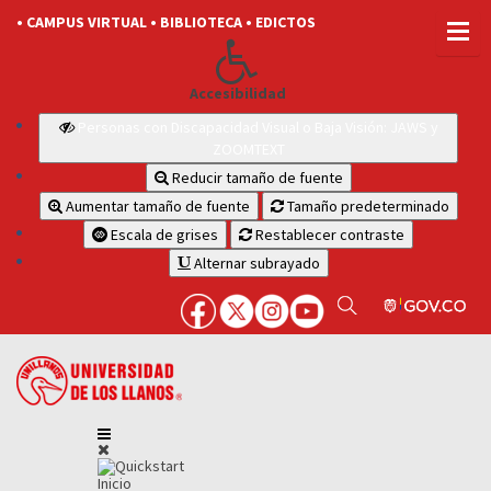
• CAMPUS VIRTUAL
• BIBLIOTECA
• EDICTOS
Accesibilidad
Personas con Discapacidad Visual o Baja Visión: JAWS y
ZOOMTEXT
Reducir tamaño de fuente
Aumentar tamaño de fuente
Tamaño predeterminado
Escala de grises
Restablecer contraste
Alternar subrayado
Inicio