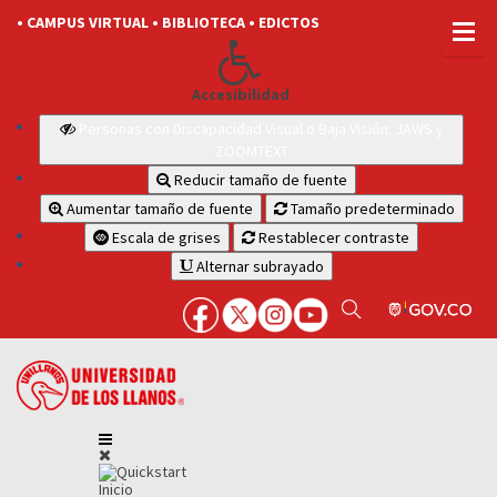
• CAMPUS VIRTUAL
• BIBLIOTECA
• EDICTOS
Accesibilidad
Personas con Discapacidad Visual o Baja Visión: JAWS y
ZOOMTEXT
Reducir tamaño de fuente
Aumentar tamaño de fuente
Tamaño predeterminado
Escala de grises
Restablecer contraste
Alternar subrayado
Inicio