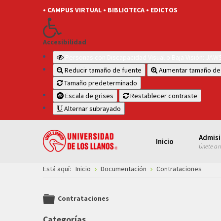
• CAMPUS VIRTUAL
• BIBLIOTECA
• EDICTOS
Accesibilidad
Personas con Discapacidad Visual o Baja Visión: JA
Reducir tamaño de fuente
Aumentar tamaño de
Tamaño predeterminado
Escala de grises
Restablecer contraste
Alternar subrayado
Admis
Inicio
Únete a 
Está aquí:
Inicio
Documentación
Contrataciones
Contrataciones
folder
Categorías