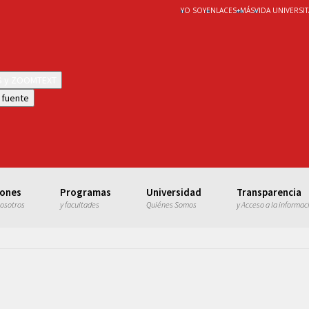
YO SOY
ENLACES
+
MÁS
VIDA UNIVERSIT
WS y ZOOMTEXT
 fuente
iones
Programas
Universidad
Transparencia
nosotros
y facultades
Quiénes Somos
y Acceso a la informac