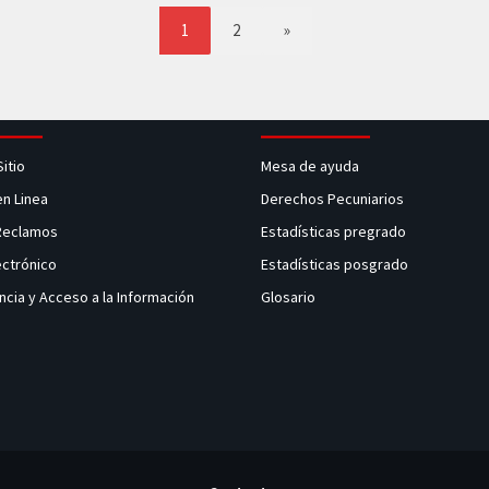
1
2
»
Sitio
Mesa de ayuda
en Linea
Derechos Pecuniarios
 Reclamos
Estadísticas pregrado
ectrónico
Estadísticas posgrado
ncia y Acceso a la Información
Glosario