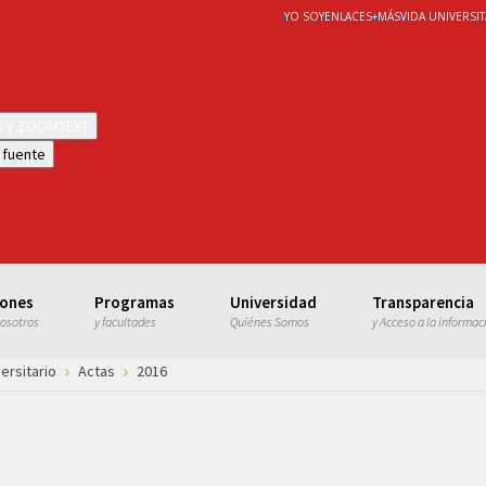
YO SOY
ENLACES
+
MÁS
VIDA UNIVERSIT
WS y ZOOMTEXT
 fuente
iones
Programas
Universidad
Transparencia
nosotros
y facultades
Quiénes Somos
y Acceso a la informac
ersitario
Actas
2016