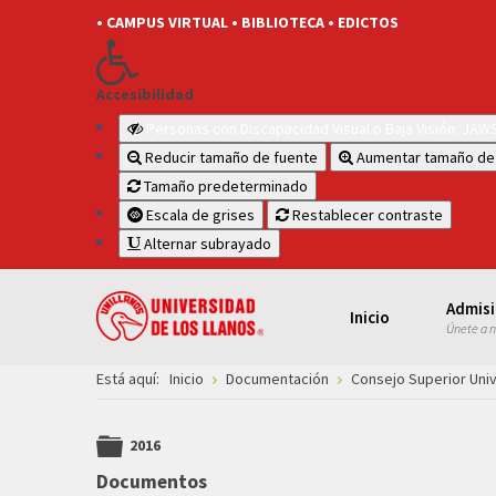
• CAMPUS VIRTUAL
• BIBLIOTECA
• EDICTOS
Accesibilidad
Personas con Discapacidad Visual o Baja Visión: JA
Reducir tamaño de fuente
Aumentar tamaño de
Tamaño predeterminado
Escala de grises
Restablecer contraste
Alternar subrayado
Admis
Inicio
Únete a 
Está aquí:
Inicio
Documentación
Consejo Superior Univ
2016
folder
Documentos