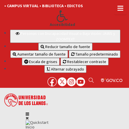
• CAMPUS VIRTUAL
• BIBLIOTECA
• EDICTOS
Accesibilidad
Personas con Discapacidad Visual o Baja Visión: JAWS y
ZOOMTEXT
Reducir tamaño de fuente
Aumentar tamaño de fuente
Tamaño predeterminado
Escala de grises
Restablecer contraste
Alternar subrayado
Inicio