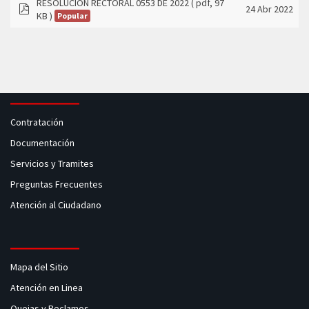
RESOLUCIÓN RECTORAL 0553 DE 2022
( pdf, 97
24 Abr 2022
KB )
Popular
pdf
Contratación
Documentación
Servicios y Tramites
Preguntas Frecuentes
Atención al Ciudadano
Mapa del Sitio
Atención en Linea
Quejas y Reclamos