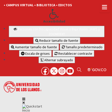
• CAMPUS VIRTUAL
• BIBLIOTECA
• EDICTOS
Accesibilidad
Personas con Discapacidad Visual o Baja Visión: JAWS y
ZOOMTEXT
Reducir tamaño de fuente
Aumentar tamaño de fuente
Tamaño predeterminado
Escala de grises
Restablecer contraste
Alternar subrayado
Inicio