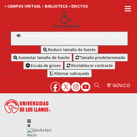
• CAMPUS VIRTUAL
• BIBLIOTECA
• EDICTOS
Accesibilidad
Personas con Discapacidad Visual o Baja Visión: JAWS y
ZOOMTEXT
Reducir tamaño de fuente
Aumentar tamaño de fuente
Tamaño predeterminado
Escala de grises
Restablecer contraste
Alternar subrayado
Inicio